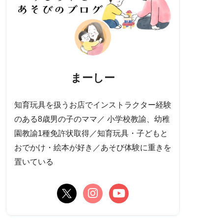
まーしー
知育玩具を扱うお店でインストラクター経験
のある8歳男の子のママ／ 小学校教諭、幼稚
園教諭1種免許状取得／知育玩具・子どもと
おでかけ・絵本が好き／あそび体験に重きを
置いている