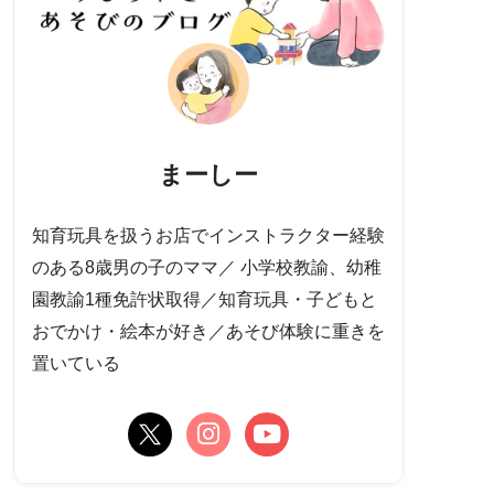
まーしー
知育玩具を扱うお店でインストラクター経験
のある8歳男の子のママ／ 小学校教諭、幼稚
園教諭1種免許状取得／知育玩具・子どもと
おでかけ・絵本が好き／あそび体験に重きを
置いている