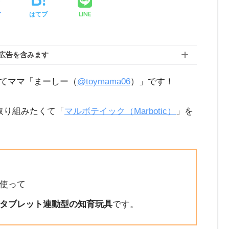
LINE
ア
はてブ
広告を含みます
てママ「まーしー（
@toymama06
）」です！
取り組みたくて「
マルボテイック（Marbotic）
」を
使って
タブレット連動型の知育玩具
です。