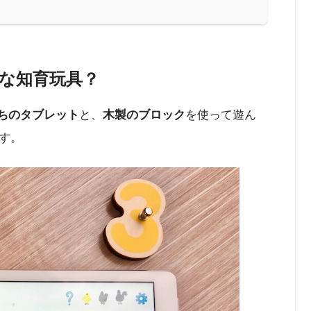
な知育玩具？
ちのタブレット
と、
木製のブロック
を使って遊ん
す。