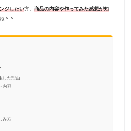
ンジしたい
方、
商品の内容や作ってみた感想が知
ね＾＾
？
生した理由
ト内容
しみ方