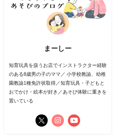
まーしー
知育玩具を扱うお店でインストラクター経験
のある8歳男の子のママ／ 小学校教諭、幼稚
園教諭1種免許状取得／知育玩具・子どもと
おでかけ・絵本が好き／あそび体験に重きを
置いている