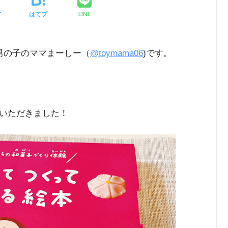
LINE
ア
はてブ
男の子のママまーしー（
@toymama06
)です。
いただきました！