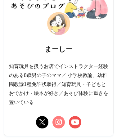
まーしー
知育玩具を扱うお店でインストラクター経験
のある8歳男の子のママ／ 小学校教諭、幼稚
園教諭1種免許状取得／知育玩具・子どもと
おでかけ・絵本が好き／あそび体験に重きを
置いている