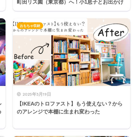
町田リス園（東京都）へ！小1息子とお出かけ
おもちゃ収納
2025年3月19日
ル
【IKEAのトロファスト】もう使えない？から
め
のアレンジで本棚に生まれ変わった