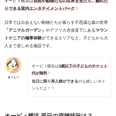
オービィ横浜は
自然や動物たちの世界を見たり、触れた
りできる室内エンタテイメントパーク
！
日常では出会えない動物たちが暮らす不思議な森の世界
「アニマルガーデン」
やアフリカ赤道直下にある
マウン
トケニアの極寒体験
ができるエリアなど、子どもから大
人まで楽しめる施設です。
オービィ横浜は
3歳以下の子どものチケット
代が無料
！
まーしー
当日に限り再入館ができる
のも嬉しいポイ
ントだよ＾＾
オービィ横浜 平日の混雑状況は？