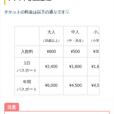
チケットの料金は以下の通りです▽
大人
中人
小人
（18歳以上）
（中・高生）
（小学生）
（
入館料
¥800
¥500
¥300
1日
¥2,400
¥1,800
¥1,600
パスポート
年間
¥6,000
¥4,500
¥4,000
パスポート
注意