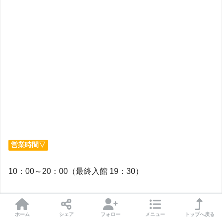
営業時間▽
10：00～20：00（最終入館 19：30）
※営業時間は予告なく変更となる場合がある
※一部エキシビションは営業時間が異なり、待ち時間に
ホーム
シェア
フォロー
メニュー
トップへ戻る